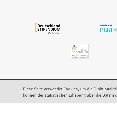
n
e
m
n
e
u
e
n
T
a
b
)
Diese Seite verwendet Cookies, um die Funktionalitä
Impressum
Datenschutz
Barrierefreiheit
F
(Öffnet in einem neuen Tab)
können der statistischen Erhebung über die Datensc