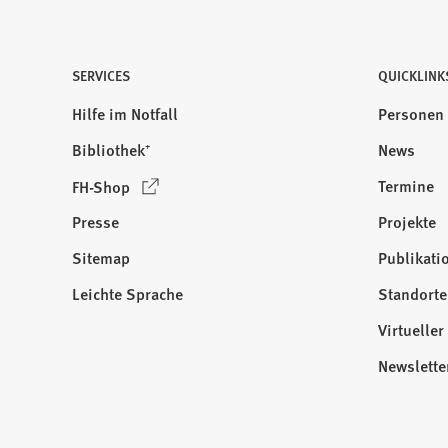
SERVICES
QUICKLINK
Hilfe im Notfall
Personen
Bibliothek⁺
News
(
Termine
FH-Shop
Ö
Presse
Projekte
f
f
Sitemap
Publikati
Besuchen
n
Sie
Leichte Sprache
Standorte
e
uns
t
Virtuelle
auf:
i
Newslette
n
e
i