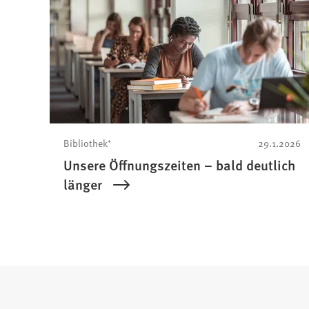
e
u
e
n
T
a
b
)
Bibliothek⁺
29.1.2026
Unsere Öffnungszeiten – bald deutlich
länger