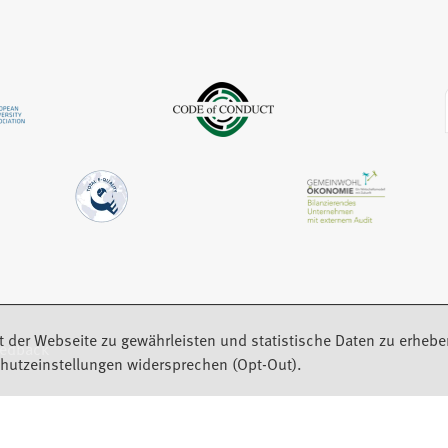
n
n
m
e
e
n
u
m
e
e
n
u
n
e
e
T
u
n
a
e
T
b
n
a
)
T
b
a
)
b
)
t der Webseite zu gewährleisten und statistische Daten zu erhebe
eedback
hutzeinstellungen widersprechen (Opt-Out).