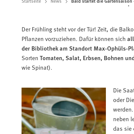
Sie
Startseite
News
Bald startet die Gartensaison 
befinden
sich
Der Frühling steht vor der Tür! Zeit, die Ba
hier:
Pflanzen vorzuziehen. Dafür können sich
al
der Bibliothek am Standort Max-Ophüls-Pl
Sorten
Tomaten, Salat, Erbsen, Bohnen un
wie Spinat).
Die Saa
oder Di
werden.
neben 
das sie