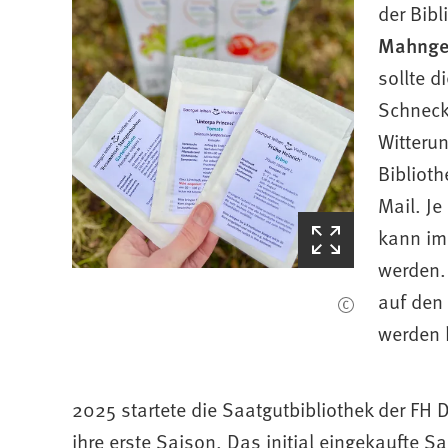
der Bib
Mahngeb
sollte d
Schneck
Witterun
Bibliot
Mail. J
(Startet
kann im
den
werden.
Bilderzoom)
auf den
werden 
2025 startete die Saatgutbibliothek der FH 
ihre erste Saison. Das initial eingekaufte S