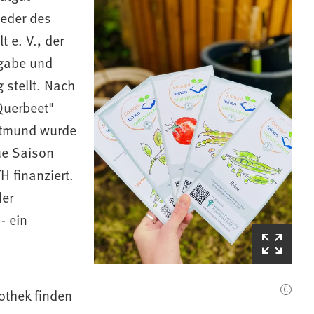
ieder des
t e. V., der
kgabe und
 stellt. Nach
Querbeet"
rtmund wurde
ue Saison
H finanziert.
der
- ein
(Startet
den
Bilderzoom)
othek finden