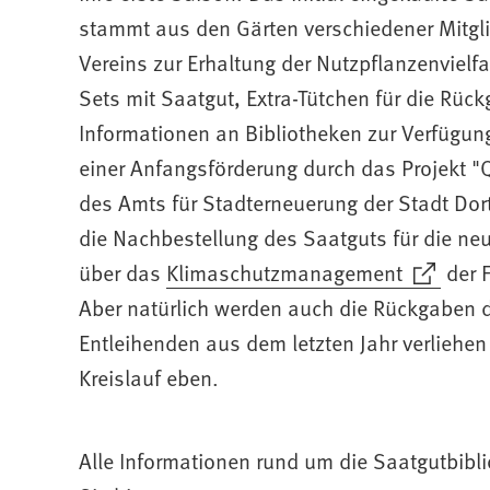
stammt aus den Gärten verschiedener Mitgl
Vereins zur Erhaltung der Nutzpflanzenvielfal
Sets mit Saatgut, Extra-Tütchen für die Rüc
Informationen an Bibliotheken zur Verfügung
einer Anfangsförderung durch das Projekt "
des Amts für Stadterneuerung der Stadt Do
die Nachbestellung des Saatguts für die ne
über das
(Öffnet
Klimaschutzmanagement
der F
in
Aber natürlich werden auch die Rückgaben 
einem
Entleihenden aus dem letzten Jahr verliehen 
neuen
Kreislauf eben.
Tab)
Alle Informationen rund um die Saatgutbibli