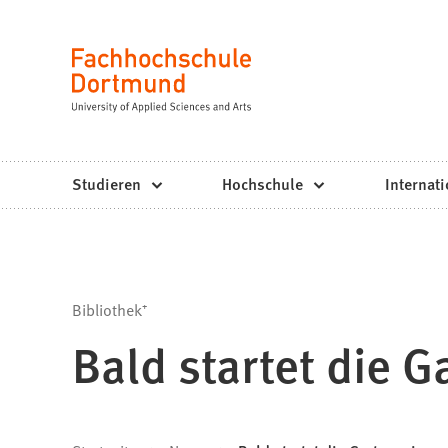
Fachhochschule
Inhalt anspringen
Dortmund
Sprache
-
Studium,
Studiengänge,
Studieren
Hochschule
Internati
Bewerbung
Bibliothek⁺
Bald startet die G