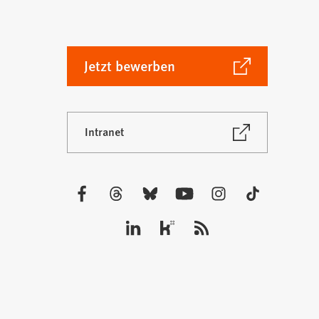
(Öffnet
Jetzt bewerben
in
einem
neuen
(Öffnet
Intranet
Tab)
in
einem
neuen
Tab)