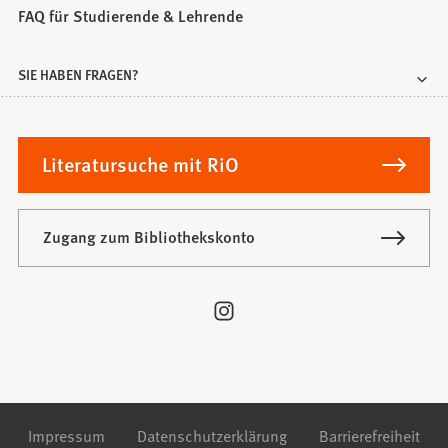
FAQ für Studierende & Lehrende
SIE HABEN FRAGEN?
Literatursuche mit RiO
Zugang zum Bibliothekskonto
Besuchen
Sie
uns
auf:
Impressum
Datenschutzerklärung
Barrierefreiheit