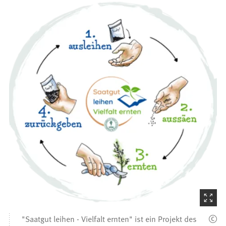
(Startet
den
"Saatgut leihen - Vielfalt ernten" ist ein Projekt des
Bilder