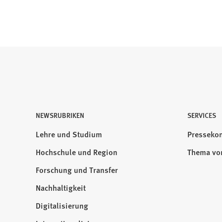
NEWSRUBRIKEN
Besuchen
SERVICES
Sie
Lehre und Studium
Pressekon
uns
Hochschule und Region
Thema vo
auf:
Forschung und Transfer
Nachhaltigkeit
Digitalisierung