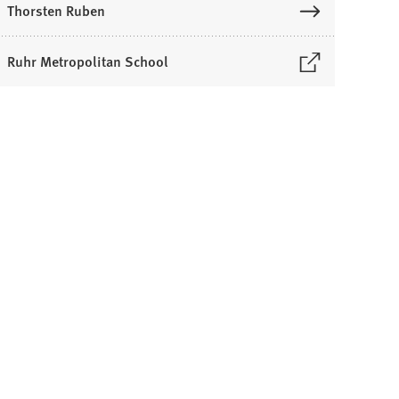
Thorsten Ruben
Ruhr Metropolitan School
Ö
n
e
n
e
n
e
m
n
e