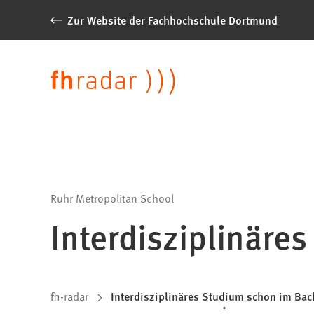
Inhalt anspringen
Zur Website der Fachhochschule Dortmund
News
der
Sprache
FH
Dortmund
Ruhr Metropolitan School
Interdisziplinäre
Sie
fh-radar
Interdisziplinäres Studium schon im Bac