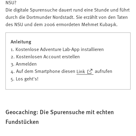
NSU?
Die digitale Spurensuche dauert rund eine Stunde und führt
durch die Dortmunder Nordstadt. Sie erzählt von den Taten
des NSU und dem 2006 ermordeten Mehmet Kubaşık.
Anleitung
1. Kostenlose Adventure Lab-App installieren
2. Kostenlosen Account erstellen
3. Anmelden
(Öffnet
4. Auf dem Smartphone diesen
Link
aufrufen
in
5. Los geht's!
einem
neuen
Tab)
Geocaching: Die Spurensuche mit echten
Fundstücken