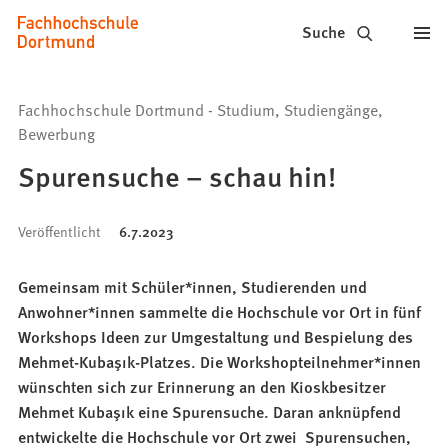
Fachhochschule
Inhalt anspringen
Suche
Dortmund
-
Fachhochschule Dortmund - Studium, Studiengänge,
Studium,
Bewerbung
Spurensuche – schau hin!
Studiengänge,
Bewerbung
Veröffentlicht
6.7.2023
Gemeinsam mit Schüler*innen, Studierenden und
Anwohner*innen sammelte die Hochschule vor Ort in fünf
Workshops Ideen zur Umgestaltung und Bespielung des
Mehmet-Kubaşık-Platzes. Die Workshopteilnehmer*innen
wünschten sich zur Erinnerung an den Kioskbesitzer
Mehmet Kubaşık eine Spurensuche. Daran anknüpfend
entwickelte die Hochschule vor Ort zwei Spurensuchen,