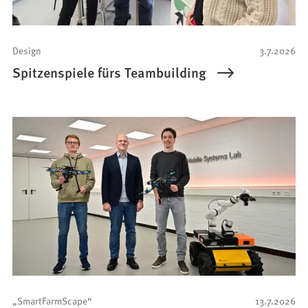
Design
3.7.2026
Spitzenspiele fürs Teambuilding
„SmartFarmScape“
13.7.2026