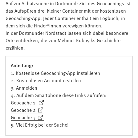
Auf zur Schatzsuche in Dortmund: Ziel des Geocachings ist
das Aufspüren drei kleiner Container mit der kostenlosen
Geocaching-App. Jeder Container enthält ein Logbuch, in
dem sich die Finder*innen verewigen können.
In der Dortmunder Nordstadt lassen sich dabei besondere
Orte entdecken, die von Mehmet Kubaşiks Geschichte
erzählen.
Anleitung:
1. Kostenlose Geocaching-App installieren
2. Kostenlosen Account erstellen
3. Anmelden
4. Auf dem Smartphone diese Links aufrufen:
(Öffnet
Geocache 1
in
(Öffnet
Geocache 2
einem
in
(Öffnet
Geocache 3
neuen
einem
in
5. Viel Erfolg bei der Suche!
Tab)
neuen
einem