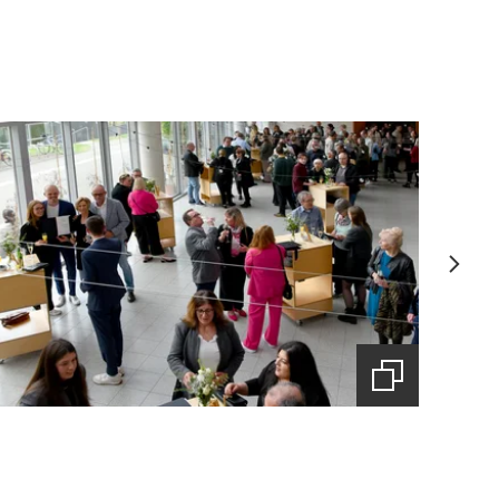
(Startet
den
Bilderzoom)