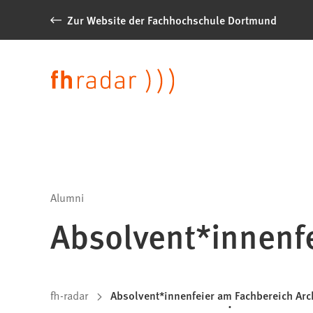
Inhalt anspringen
Zur Website der Fachhochschule Dortmund
News
der
Sprache
FH
Dortmund
Alumni
Absolvent*innenfe
Sie
fh-radar
Absolvent*innenfeier am Fachbereich Arc