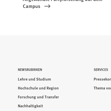
Campus
NEWSRUBRIKEN
Besuchen
SERVICES
Sie
Lehre und Studium
Pressekon
uns
Hochschule und Region
Thema vo
auf:
Forschung und Transfer
Nachhaltigkeit