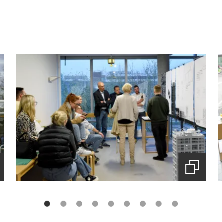
t
(Startet
den
zoom)
Bilderzoom)