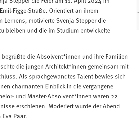
nja Stepper die Feier am 11. April 2024 im
il-Figge-Straße. Orientiert an ihrem
 Lernens, motivierte Svenja Stepper die
(
zu bleiben und die im Studium entwickelte
f
f
, begrüßte die Absolvent*innen und ihre Familien
schte die jungen Architekt*innen gemeinsam mit
t
i
chluss. Als sprachgewandtes Talent bewies sich
nen charmanten Einblick in die vergangene
helor- und Master-Absolvent*innen waren 22
i
ugnisse erschienen. Moderiert wurde der Abend
 Eva Paar.