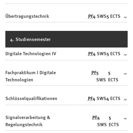
Übertragungstechnik
PF
4
SWS
5
ECTS
4. Studiensemester
Digitale Technologien IV
PF
4
SWS
5
ECTS
Fachpraktikum I Digitale
PF
5
5
Technologien
SWS
ECTS
Schlüsselqualifikationen
PF
4
SWS
4
ECTS
Signalverarbeitung &
PF
4
5
Regelungstechnik
SWS
ECTS