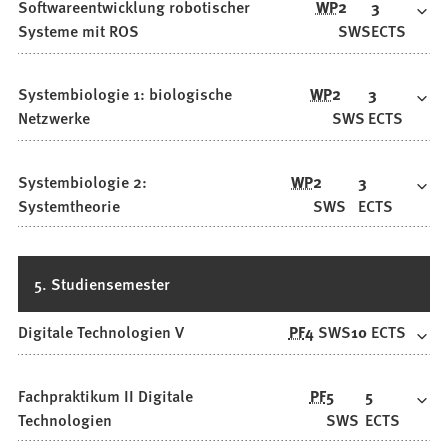
Softwareentwicklung robotischer
WP
2
3
Systeme mit ROS
SWS
ECTS
Systembiologie 1: biologische
WP
2
3
Netzwerke
SWS
ECTS
Systembiologie 2:
WP
2
3
Systemtheorie
SWS
ECTS
5. Studiensemester
Digitale Technologien V
PF
4
SWS
10
ECTS
Fachpraktikum II Digitale
PF
5
5
Technologien
SWS
ECTS