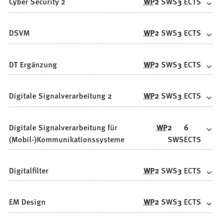
Cyber Security 2
WP
2
SWS
3
ECTS
DSVM
WP
2
SWS
3
ECTS
DT Ergänzung
WP
2
SWS
3
ECTS
Digitale Signalverarbeitung 2
WP
2
SWS
3
ECTS
Digitale Signalverarbeitung für
WP
2
6
(Mobil-)Kommunikationssysteme
SWS
ECTS
Digitalfilter
WP
2
SWS
3
ECTS
EM Design
WP
2
SWS
3
ECTS