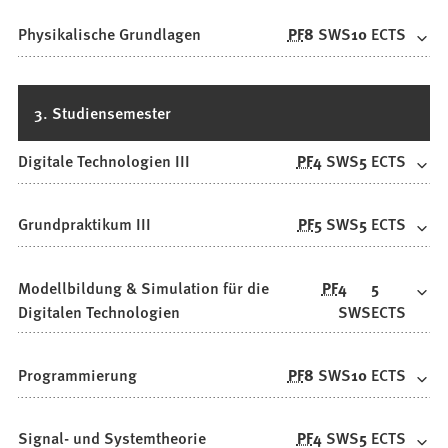
Physikalische Grundlagen
PF
8
SWS
10
ECTS
3. Studiensemester
Digitale Technologien III
PF
4
SWS
5
ECTS
Grundpraktikum III
PF
5
SWS
5
ECTS
Modellbildung & Simulation für die
PF
4
5
Digitalen Technologien
SWS
ECTS
Programmierung
PF
8
SWS
10
ECTS
Signal- und Systemtheorie
PF
4
SWS
5
ECTS