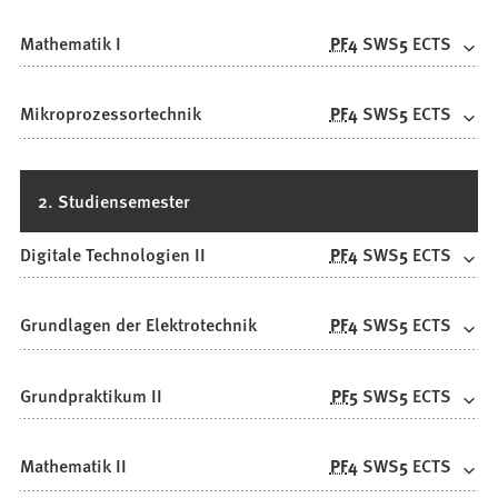
Mathematik I
PF
4
SWS
5
ECTS
Mikroprozessortechnik
PF
4
SWS
5
ECTS
2. Studiensemester
Digitale Technologien II
PF
4
SWS
5
ECTS
Grundlagen der Elektrotechnik
PF
4
SWS
5
ECTS
Grundpraktikum II
PF
5
SWS
5
ECTS
Mathematik II
PF
4
SWS
5
ECTS