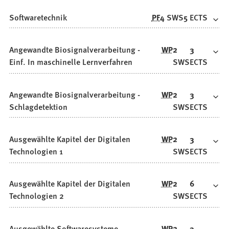
Softwaretechnik
PF
4
SWS
5
ECTS
Angewandte Biosignalverarbeitung -
WP
2
3
Einf. In maschinelle Lernverfahren
SWS
ECTS
Angewandte Biosignalverarbeitung -
WP
2
3
Schlagdetektion
SWS
ECTS
Ausgewählte Kapitel der Digitalen
WP
2
3
Technologien 1
SWS
ECTS
Ausgewählte Kapitel der Digitalen
WP
2
6
Technologien 2
SWS
ECTS
Ausgewählte Softwaresysteme -
WP
2
3