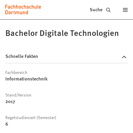
Fachhochschule
Inhalt anspringen
Suche
Dortmund
-
Bachelor Digitale Technologien
Studium,
Studiengänge,
Schnelle Fakten
Bewerbung
Fachbereich
Informationstechnik
Stand/Version
2017
Regelstudienzeit (Semester)
6