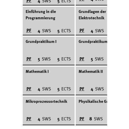
PF
4
SWS
5
ECTS
Einführung in die
Grundlagen der
Programmierung
Elektrotechnik
PF
PF
4
SWS
5
ECTS
4
SWS
5
ECTS
Grundpraktikum I
Grundpraktikum II
PF
PF
5
SWS
5
ECTS
5
SWS
5
ECTS
Mathematik I
Mathematik II
PF
PF
4
SWS
5
ECTS
4
SWS
5
ECTS
Mikroprozessortechnik
Physikalische Grundlagen
PF
PF
4
SWS
5
ECTS
8
SWS
10
ECTS