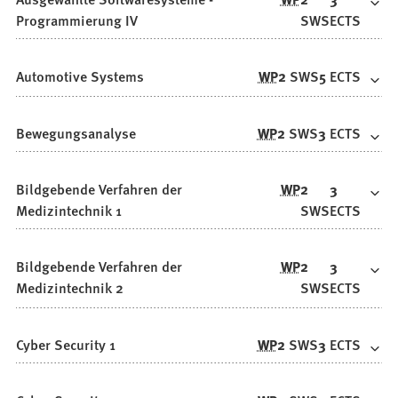
Programmierung IV
SWS
ECTS
Automotive Systems
WP
2
SWS
5
ECTS
Bewegungsanalyse
WP
2
SWS
3
ECTS
Bildgebende Verfahren der
WP
2
3
Medizintechnik 1
SWS
ECTS
Bildgebende Verfahren der
WP
2
3
Medizintechnik 2
SWS
ECTS
Cyber Security 1
WP
2
SWS
3
ECTS