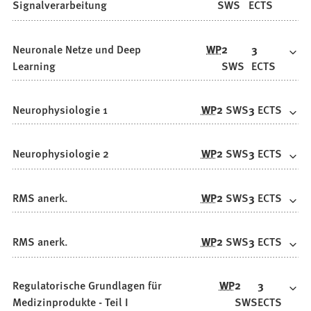
Signalverarbeitung
SWS
ECTS
Neuronale Netze und Deep
WP
2
3
Learning
SWS
ECTS
Neurophysiologie 1
WP
2
SWS
3
ECTS
Neurophysiologie 2
WP
2
SWS
3
ECTS
RMS anerk.
WP
2
SWS
3
ECTS
RMS anerk.
WP
2
SWS
3
ECTS
Regulatorische Grundlagen für
WP
2
3
Medizinprodukte - Teil I
SWS
ECTS