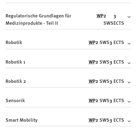
Regulatorische Grundlagen für
WP
2
3
Medizinprodukte - Teil II
SWS
ECTS
Robotik
WP
2
SWS
3
ECTS
Robotik 1
WP
2
SWS
3
ECTS
Robotik 2
WP
2
SWS
3
ECTS
Sensorik
WP
2
SWS
3
ECTS
Smart Mobility
WP
2
SWS
3
ECTS