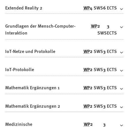
Extended Reality 2
WP
4
SWS
6
ECTS
Grundlagen der Mensch-Computer-
WP
2
3
Interaktion
SWS
ECTS
IoT-Netze und Protokolle
WP
2
SWS
3
ECTS
IoT-Protokolle
WP
2
SWS
3
ECTS
Mathematik Ergänzungen 1
WP
2
SWS
3
ECTS
Mathematik Ergänzungen 2
WP
2
SWS
3
ECTS
Medizinische
WP
2
3