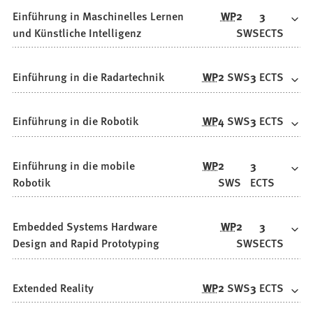
Einführung in Maschinelles Lernen
WP
2
3
und Künstliche Intelligenz
SWS
ECTS
Einführung in die Radartechnik
WP
2
SWS
3
ECTS
Einführung in die Robotik
WP
4
SWS
3
ECTS
Einführung in die mobile
WP
2
3
Robotik
SWS
ECTS
Embedded Systems Hardware
WP
2
3
Design and Rapid Prototyping
SWS
ECTS
Extended Reality
WP
2
SWS
3
ECTS