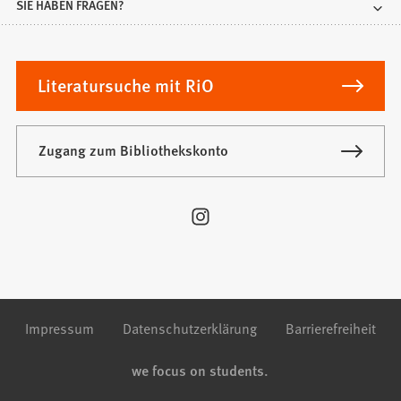
SIE HABEN FRAGEN?
Literatursuche mit RiO
Zugang zum Bibliothekskonto
Besuchen
Sie
uns
auf:
Impressum
Datenschutzerklärung
Barrierefreiheit
we focus on students.