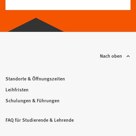
in
einem
neuen
Tab)
Nach oben
Standorte & Öffnungszeiten
Leihfristen
Schulungen & Führungen
FAQ für Studierende & Lehrende