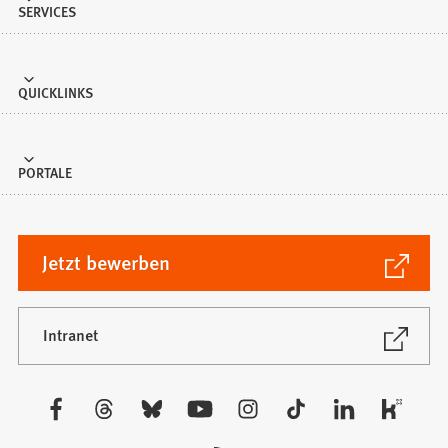
SERVICES
QUICKLINKS
PORTALE
(Öffnet
Jetzt bewerben
in
einem
neuen
(Öffnet
Intranet
in
Tab)
einem
neuen
Besuchen
Tab)
Sie
uns