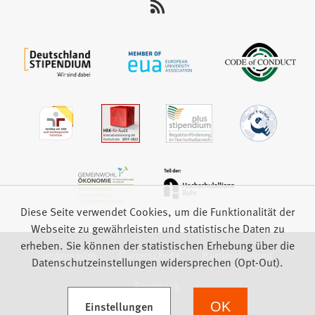
auf:
Diese Seite verwendet Cookies, um die Funktionalität der
Webseite zu gewährleisten und statistische Daten zu
erheben. Sie können der statistischen Erhebung über die
Impressum
Datenschutz
Barrierefreiheit
Datenschutzeinstellungen widersprechen (Opt-Out).
Feedback
(Öffnet in einem neuen Tab)
Einstellungen
OK