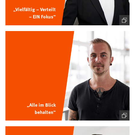
„Vielfältig – Verteilt
– EIN Fokus“
„Alle im Blick
behalten“