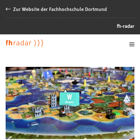
Inhalt anspringen
Zur Website der Fachhochschule Dortmund
fh-radar
Willkommen an der Fachhochschule Dortmund
News
der
FH
Dortmund
Neugigkeiten aus der Fachhochsc
Was passiert an der FH Dortmund? Hier finden Sie Neuigkeite