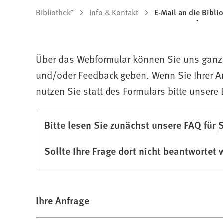
Sie
Bibliothek⁺
Info & Kontakt
E-Mail an die Bibli
befinden
sich
Über das Webformular können Sie uns ganz b
hier:
und/oder Feedback geben. Wenn Sie Ihrer 
nutzen Sie statt des Formulars bitte unsere
(Öffnet
Bitte lesen Sie zunächst unsere FAQ für
S
in
Sollte Ihre Frage dort nicht beantwortet 
einem
neuen
Tab)
Ihre Anfrage