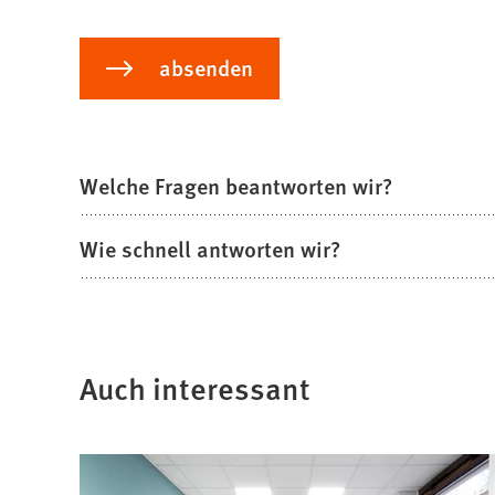
Bitte
absenden
lassen
Sie
dieses
Welche Fragen beantworten wir?
Feld
leer.
Wie schnell antworten wir?
Auch interessant