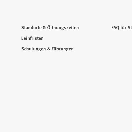
Standorte & Öffnungszeiten
FAQ für S
Leihfristen
Schulungen & Führungen
Besuchen
Sie
uns
auf: