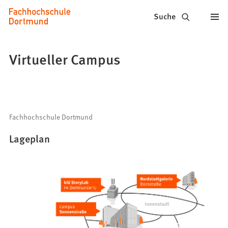
Fachhochschule
Inhalt anspringen
Suche
Dortmund
-
Virtueller Campus
Studium,
Studiengänge,
Bewerbung