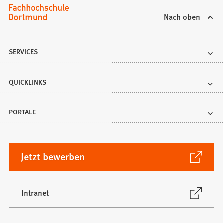
Nach oben
SERVICES
QUICKLINKS
PORTALE
(Öffnet
Jetzt bewerben
in
einem
neuen
(Öffnet
Intranet
in
Tab)
einem
neuen