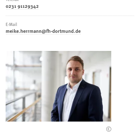
0231 91129342
E-Mail
meike.herrmann
fh-dortmund
de