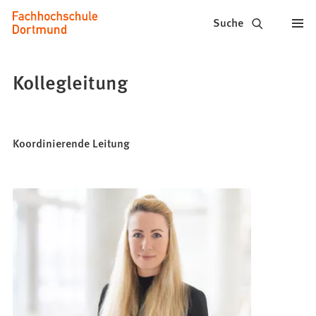
Fachhochschule
Inhalt anspringen
Suche
Dortmund
-
Kollegleitung
Studium,
Studiengänge,
Koordinierende Leitung
Bewerbung