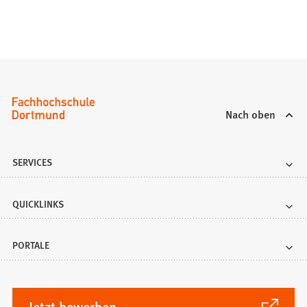
Nach oben
SERVICES
QUICKLINKS
PORTALE
(Öffnet
Jetzt bewerben