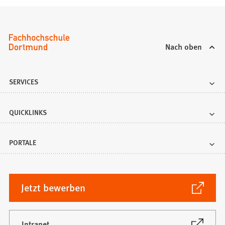
Nach oben
SERVICES
QUICKLINKS
PORTALE
(Öffnet
Jetzt bewerben
in
einem
neuen
(Öffnet
Intranet