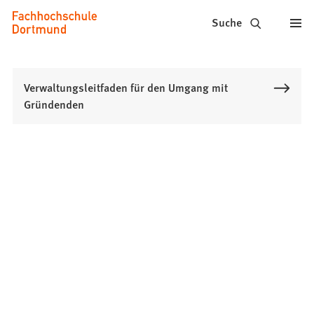
Fachhochschule
Inhalt anspringen
Suche
Dortmund
-
Verwaltungsleitfaden für den Umgang mit
Studium,
Gründenden
Studiengänge,
Bewerbung