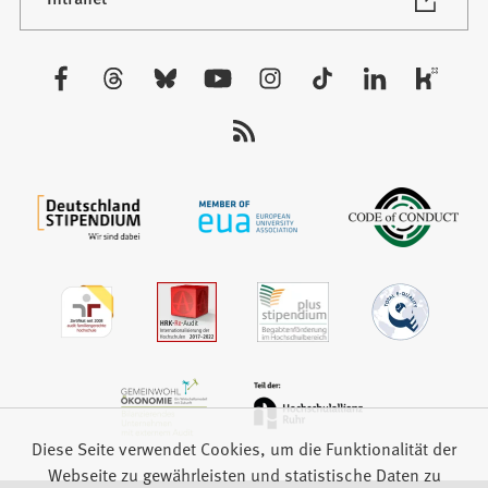
in
Tab)
einem
neuen
Besuchen
Tab)
Sie
uns
auf:
Diese Seite verwendet Cookies, um die Funktionalität der
Webseite zu gewährleisten und statistische Daten zu