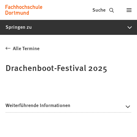
Fachhochschule
Inhalt anspringen
Suche
Dortmund
Springen zu
-
Studium,
Alle Termine
Studiengänge,
Bewerbung
Drachenboot-Festival 2025
Weiterführende Informationen