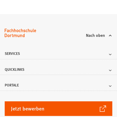
Nach oben
SERVICES
QUICKLINKS
PORTALE
(Öffnet
Jetzt bewerben
in