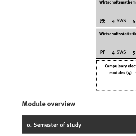
Wirtschaftsmathem
PF
4
SWS
5
Wirtschaftsstatisti
PF
4
SWS
5
Compulsory elec
modules (4)
Module overview
0. Semester of study