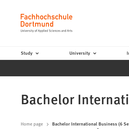
Fachhochschule
Jump to content
Dortmund
Language
-
Study,
study
Study
University
I
programs,
application
Bachelor Internat
You
Home page
Bachelor International Business (6 S