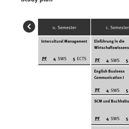
0. Semester
1. Semester
Intercultural Management
Einführung in die
Wirtschaftswissens
PF
4
SWS
5
ECTS
PF
4
SWS
5
English Business
Communication I
PF
4
SWS
5
SCM und Buchhalt
PF
4
SWS
5