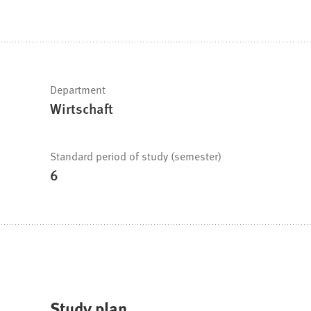
are
here:
Fast
Department
Wirtschaft
facts
Standard period of study (semester)
6
Study plan