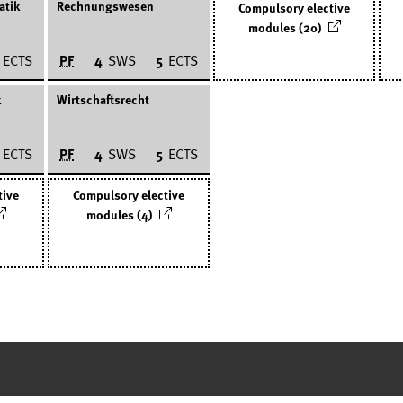
atik
Rechnungswesen
Compulsory elective
modules (20)
PF
ECTS
4
SWS
5
ECTS
k
Wirtschaftsrecht
PF
ECTS
4
SWS
5
ECTS
tive
Compulsory elective
modules (4)