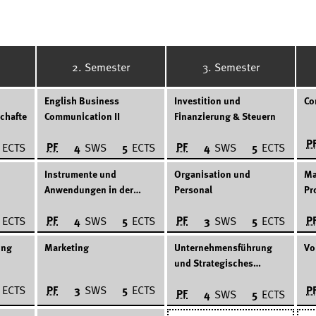
2. Semester
3. Semester
English Business
Investition und
Co
chaften
Communication II
Finanzierung & Steuern
P
PF
PF
ECTS
4
SWS
5
ECTS
4
SWS
5
ECTS
Instrumente und
Organisation und
Ma
Anwendungen in der
Personal
Pr
Wirtschaftsinformatik
PF
PF
P
ECTS
4
SWS
5
ECTS
3
SWS
5
ECTS
ung
Marketing
Unternehmensführung
Vo
und Strategisches
Management
PF
P
ECTS
3
SWS
5
ECTS
PF
4
SWS
5
ECTS