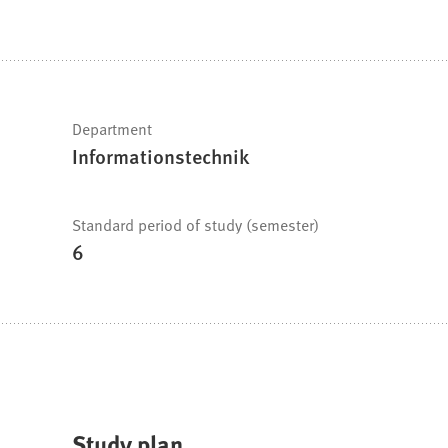
are
here:
Fast
Department
Informationstechnik
facts
Standard period of study (semester)
6
Study plan