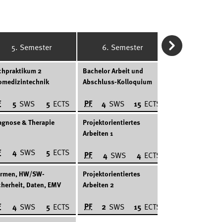
5. Semester
6. Semester
chpraktikum 2
Bachelor Arbeit und
omedizintechnik
Abschluss-Kolloquium
F
PF
5
SWS
5
ECTS
4
SWS
15
ECTS
agnose & Therapie
Projektorientiertes
Arbeiten 1
F
4
SWS
5
ECTS
PF
4
SWS
4
ECTS
rmen, HW/SW-
Projektorientiertes
cherheit, Daten, EMV
Arbeiten 2
F
PF
4
SWS
5
ECTS
2
SWS
15
ECTS