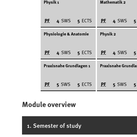
Physik 1
Mathematik 2
PF
PF
4
SWS
5
ECTS
4
SWS
5
Physiologie & Anatomie
Physik 2
PF
PF
4
SWS
5
ECTS
4
SWS
5
Praxisnahe Grundlagen 1
Praxisnahe Grundla
PF
PF
5
SWS
5
ECTS
5
SWS
5
Module overview
1. Semester of study