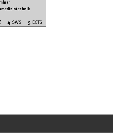
minar
omedizintechnik
F
4
SWS
5
ECTS