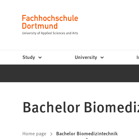
Fachhochschule
Jump to content
Dortmund
Language
-
Study,
study
Study
University
I
programs,
application
Bachelor Biomedi
You
Home page
Bachelor Biomedizintechnik