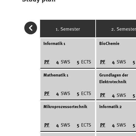
1. Semester
2. Semester
Informatik 1
BioChemie
PF
PF
4
SWS
5
ECTS
4
SWS
5
Mathematik 1
Grundlagen der
Elektrotechnik
PF
4
SWS
5
ECTS
PF
4
SWS
5
Mikroprozessortechnik
Informatik 2
PF
PF
4
SWS
5
ECTS
4
SWS
5