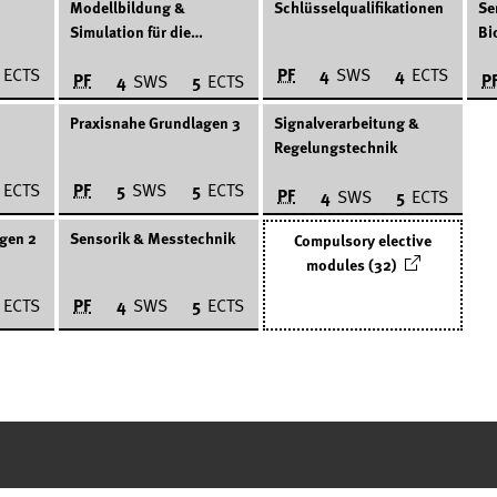
Modellbildung &
Schlüsselqualifikationen
Se
Simulation für die
Bi
Biomedizintechnik
PF
ECTS
4
SWS
4
ECTS
PF
P
4
SWS
5
ECTS
Praxisnahe Grundlagen 3
Signalverarbeitung &
Regelungstechnik
PF
ECTS
5
SWS
5
ECTS
PF
4
SWS
5
ECTS
gen 2
Sensorik & Messtechnik
Compulsory elective
modules (32)
PF
ECTS
4
SWS
5
ECTS