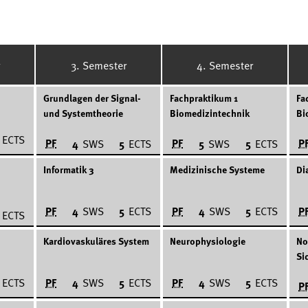
3. Semester
4. Semester
Grundlagen der Signal-
Fachpraktikum 1
Fa
und Systemtheorie
Biomedizintechnik
Bi
ECTS
PF
PF
P
4
SWS
5
ECTS
5
SWS
5
ECTS
Informatik 3
Medizinische Systeme
Di
PF
PF
P
4
SWS
5
ECTS
4
SWS
5
ECTS
ECTS
Kardiovaskuläres System
Neurophysiologie
No
Si
PF
PF
ECTS
4
SWS
5
ECTS
4
SWS
5
ECTS
P