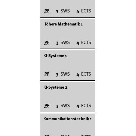
PF
3
SWS
4
ECTS
Höhere Mathematik 1
PF
3
SWS
4
ECTS
KI-Systeme 1
PF
3
SWS
4
ECTS
KI-Systeme 2
PF
3
SWS
4
ECTS
Kommunikationstechnik 1