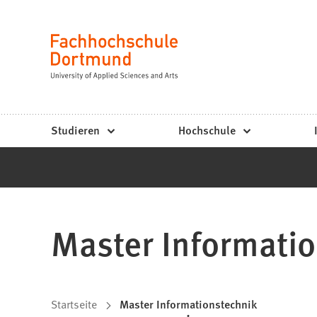
Fachhochschule
Inhalt anspringen
Dortmund
Sprache
-
Studium,
Studiengänge,
Studieren
Hochschule
Bewerbung
Master Informati
Sie
Startseite
Master Informationstechnik