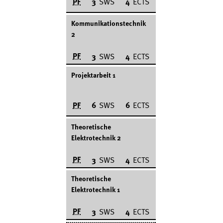
PF
3
SWS
4
ECTS
Kommunikationstechnik
2
PF
3
SWS
4
ECTS
Projektarbeit 1
PF
6
SWS
6
ECTS
Theoretische
Elektrotechnik 2
PF
3
SWS
4
ECTS
Theoretische
Elektrotechnik 1
PF
3
SWS
4
ECTS