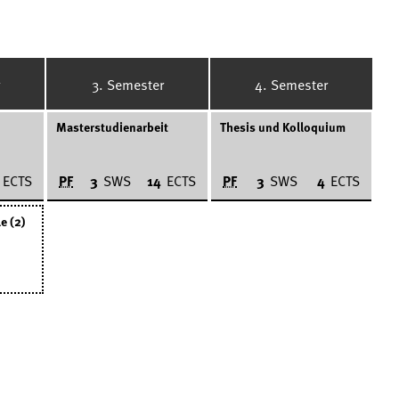
3. Semester
4. Semester
Masterstudienarbeit
Thesis und Kolloquium
PF
PF
ECTS
3
SWS
14
ECTS
3
SWS
4
ECTS
e (2)