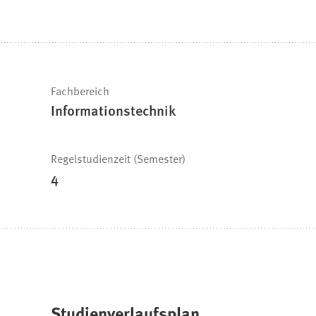
befinden
sich
hier:
Schnelle
Fachbereich
Informationstechnik
Fakten
Regelstudienzeit (Semester)
4
Studienverlaufsplan