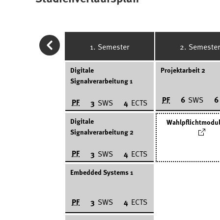
1. Semester
2. Semester
Digitale
Projektarbeit 2
Signalverarbeitung 1
PF
6
SWS
6
PF
3
SWS
4
ECTS
Digitale
Wahlpflichtmodul
Signalverarbeitung 2
PF
3
SWS
4
ECTS
Embedded Systems 1
PF
3
SWS
4
ECTS