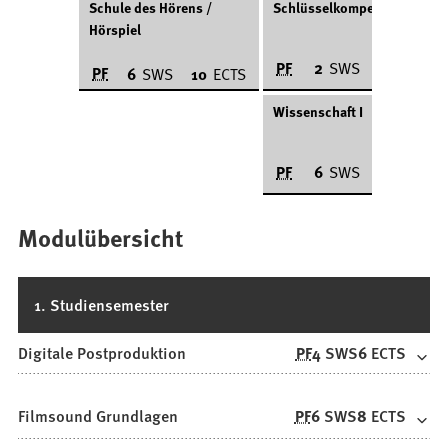
Schule des Hörens /
Schlüsselkompetenz I
Hörspiel
PF
2
SWS
4
ECTS
PF
6
SWS
10
ECTS
Wissenschaft I
PF
6
SWS
4
ECTS
Modulübersicht
1. Studiensemester
Digitale Postproduktion
PF
4
SWS
6
ECTS
Filmsound Grundlagen
PF
6
SWS
8
ECTS