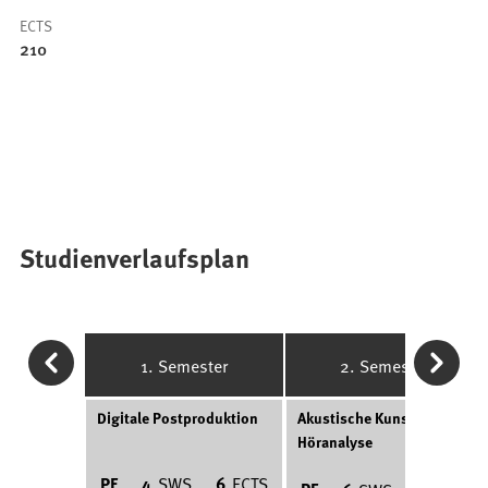
ECTS
210
Studienverlaufsplan
1. Semester
2. Semester
Digitale Postproduktion
Akustische Kunst /
Höranalyse
PF
4
SWS
6
ECTS