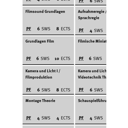
PF
6
SWS
8
ECTS
Filmsound Grundlagen
Aufnahmeregie /
Sprachregie
PF
6
SWS
8
ECTS
PF
4
SWS
6
ECTS
Grundlagen Film
Filmische Miniaturen
PF
PF
6
SWS
10
ECTS
6
SWS
10
ECTS
Kamera und Licht I /
Kamera und Licht II /
Filmproduktion
Videotechnik Theorie
PF
PF
6
SWS
8
ECTS
6
SWS
8
ECTS
Montage Theorie
Schauspielführung
PF
PF
4
SWS
4
ECTS
4
SWS
6
ECTS