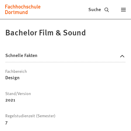
Fachhochschule
Inhalt anspringen
Suche
Dortmund
-
Bachelor Film & Sound
Studium,
Studiengänge,
Schnelle Fakten
Bewerbung
Fachbereich
Design
Stand/Version
2021
Regelstudienzeit (Semester)
7