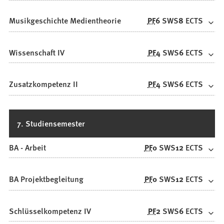
Musikgeschichte Medientheorie
PF
6
SWS
8
ECTS
Wissenschaft IV
PF
4
SWS
6
ECTS
Zusatzkompetenz II
PF
4
SWS
6
ECTS
7. Studiensemester
BA - Arbeit
PF
0
SWS
12
ECTS
BA Projektbegleitung
PF
0
SWS
12
ECTS
Schlüsselkompetenz IV
PF
2
SWS
6
ECTS