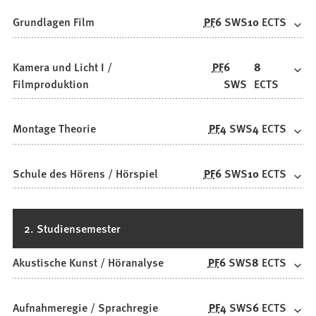
Grundlagen Film
PF
6
SWS
10
ECTS
Kamera und Licht I /
PF
6
8
Filmproduktion
SWS
ECTS
Montage Theorie
PF
4
SWS
4
ECTS
Schule des Hörens / Hörspiel
PF
6
SWS
10
ECTS
2. Studiensemester
Akustische Kunst / Höranalyse
PF
6
SWS
8
ECTS
Aufnahmeregie / Sprachregie
PF
4
SWS
6
ECTS