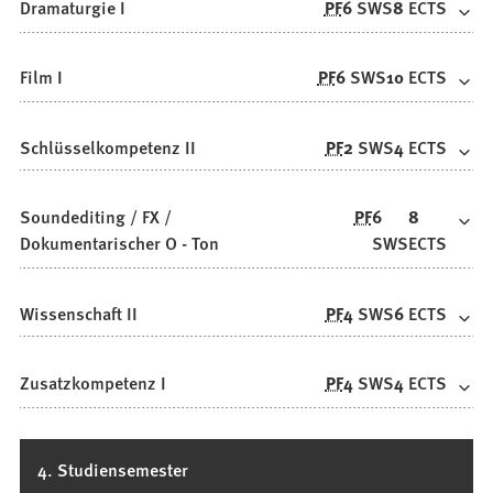
Dramaturgie I
PF
6
SWS
8
ECTS
Film I
PF
6
SWS
10
ECTS
Schlüsselkompetenz II
PF
2
SWS
4
ECTS
Soundediting / FX /
PF
6
8
Dokumentarischer O - Ton
SWS
ECTS
Wissenschaft II
PF
4
SWS
6
ECTS
Zusatzkompetenz I
PF
4
SWS
4
ECTS
4. Studiensemester