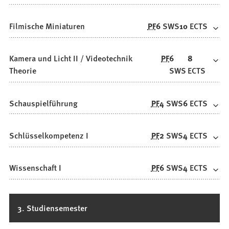
Filmische Miniaturen
PF
6
SWS
10
ECTS
Kamera und Licht II / Videotechnik
PF
6
8
Theorie
SWS
ECTS
Schauspielführung
PF
4
SWS
6
ECTS
Schlüsselkompetenz I
PF
2
SWS
4
ECTS
Wissenschaft I
PF
6
SWS
4
ECTS
3. Studiensemester