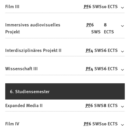
Film III
PF
6
SWS
10
ECTS
Immersives audiovisuelles
PF
6
8
Projekt
SWS
ECTS
Interdisziplinäres Projekt II
PF
4
SWS
6
ECTS
Wissenschaft III
PF
4
SWS
6
ECTS
6. Studiensemester
Expanded Media II
PF
6
SWS
8
ECTS
Film IV
PF
6
SWS
10
ECTS