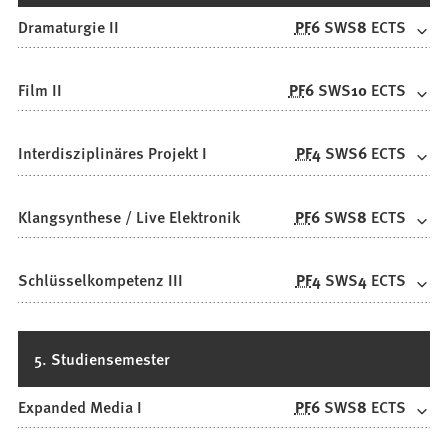
Dramaturgie II
PF
6
SWS
8
ECTS
Film II
PF
6
SWS
10
ECTS
Interdisziplinäres Projekt I
PF
4
SWS
6
ECTS
Klangsynthese / Live Elektronik
PF
6
SWS
8
ECTS
Schlüsselkompetenz III
PF
4
SWS
4
ECTS
5. Studiensemester
Expanded Media I
PF
6
SWS
8
ECTS