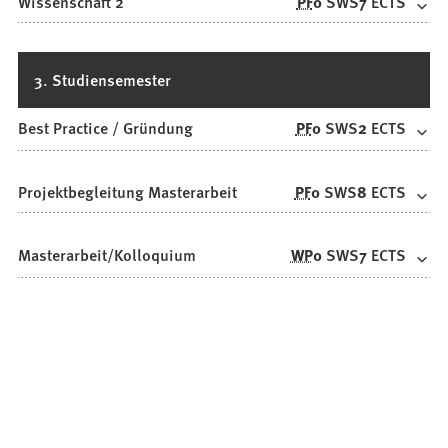
Wissenschaft 2
PF
0
SWS
7
ECTS
3. Studiensemester
Best Practice / Gründung
PF
0
SWS
2
ECTS
Projektbegleitung Masterarbeit
PF
0
SWS
8
ECTS
Masterarbeit/Kolloquium
WP
0
SWS
7
ECTS