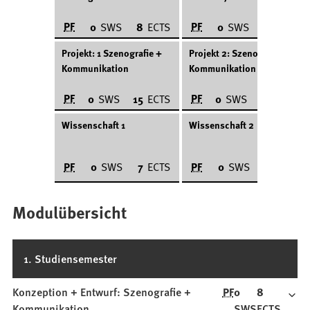
Kommunikation
PF
PF
0
SWS
8
ECTS
0
SWS
8
ECTS
Projekt: 1 Szenografie +
Projekt 2: Szenografie +
Kommunikation
Kommunikation
PF
PF
0
SWS
15
ECTS
0
SWS
15
ECTS
Wissenschaft 1
Wissenschaft 2
PF
PF
0
SWS
7
ECTS
0
SWS
7
ECTS
Modulübersicht
1. Studiensemester
Konzeption + Entwurf: Szenografie +
PF
0
8
Kommunikation
SWS
ECTS