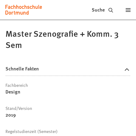
Fachhochschule
Inhalt anspringen
Suche
Dortmund
-
Master Szenografie + Komm. 3
Studium,
Sem
Studiengänge,
Bewerbung
Schnelle Fakten
Fachbereich
Design
Stand/Version
2019
Regelstudienzeit (Semester)