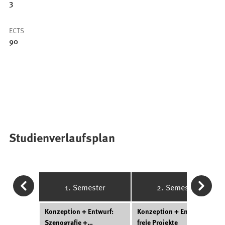
3
ECTS
90
Studienverlaufsplan
1. Semester
2. Semester
Konzeption + Entwurf:
Konzeption + Entwurf:
Szenografie +
freie Projekte