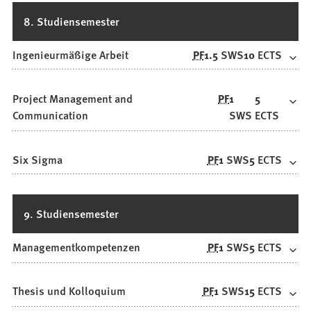
8. Studiensemester
Ingenieurmäßige Arbeit
PF
1.5
SWS
10
ECTS
Project Management and
PF
1
5
Communication
SWS
ECTS
Six Sigma
PF
1
SWS
5
ECTS
9. Studiensemester
Managementkompetenzen
PF
1
SWS
5
ECTS
Thesis und Kolloquium
PF
1
SWS
15
ECTS