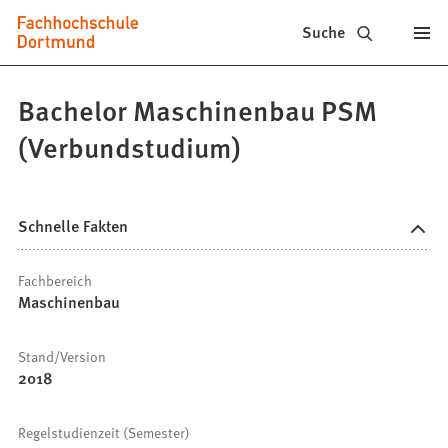
Fachhochschule
Inhalt anspringen
Suche
Dortmund
-
Bachelor Maschinenbau PSM
Studium,
(Verbundstudium)
Studiengänge,
Bewerbung
Schnelle Fakten
Fachbereich
Maschinenbau
Stand/Version
2018
Regelstudienzeit (Semester)