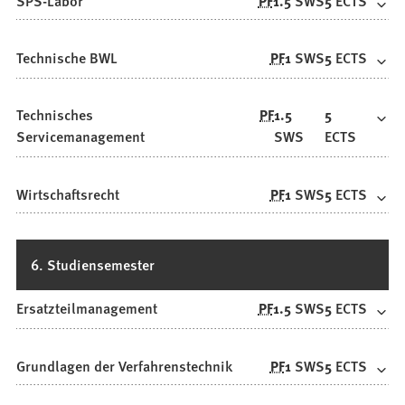
SPS-Labor
PF
1.5
SWS
5
ECTS
Technische BWL
PF
1
SWS
5
ECTS
Technisches
PF
1.5
5
Servicemanagement
SWS
ECTS
Wirtschaftsrecht
PF
1
SWS
5
ECTS
6. Studiensemester
Ersatzteilmanagement
PF
1.5
SWS
5
ECTS
Grundlagen der Verfahrenstechnik
PF
1
SWS
5
ECTS