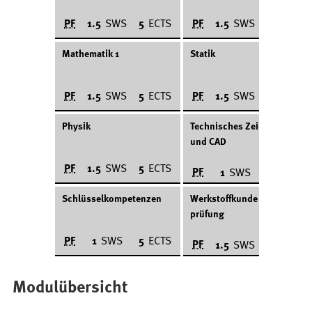
PF
PF
1.5
SWS
5
ECTS
1.5
SWS
5
ECTS
Mathematik 1
Statik
PF
PF
1.5
SWS
5
ECTS
1.5
SWS
5
ECTS
Physik
Technisches Zeichnen
und CAD
PF
1.5
SWS
5
ECTS
PF
1
SWS
5
ECTS
Schlüsselkompetenzen
Werkstoffkunde und -
prüfung
PF
1
SWS
5
ECTS
PF
1.5
SWS
5
ECTS
Modulübersicht