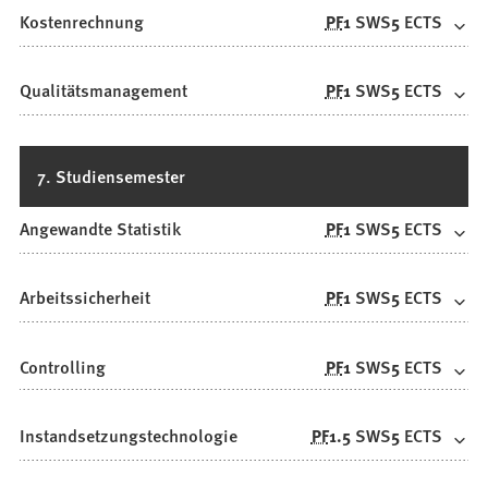
Kostenrechnung
PF
1
SWS
5
ECTS
Qualitätsmanagement
PF
1
SWS
5
ECTS
7. Studiensemester
Angewandte Statistik
PF
1
SWS
5
ECTS
Arbeitssicherheit
PF
1
SWS
5
ECTS
Controlling
PF
1
SWS
5
ECTS
Instandsetzungstechnologie
PF
1.5
SWS
5
ECTS