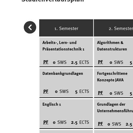
1. Semester
2. Semester
Arbeits-, Lern- und
Algorithmen &
Präsentationstechnik 1
Datenstrukturen
PF
PF
0
SWS
2.5
ECTS
0
SWS
5
Datenbankgrundlagen
Fortgeschrittene
Konzepte JAVA
PF
0
SWS
5
ECTS
PF
0
SWS
5
Englisch 1
Grundlagen der
Unternehmensführ
PF
0
SWS
2.5
ECTS
PF
0
SWS
2.5