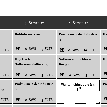
3. Semester
4. Semester
Betriebssysteme
Praktikum in der Industrie
IT
3
PF
P
0
SWS
5
ECTS
PF
ECTS
0
SWS
10
ECTS
Objektorientierte
Softwarearchitektur und
IT
Softwaremodellierung
Design
P
PF
PF
ECTS
0
SWS
5
ECTS
0
SWS
5
ECTS
Praktikum in der Industrie
Pr
Wahlpflichtmodule (13)
ung
2
P
PF
ECTS
0
SWS
5
ECTS