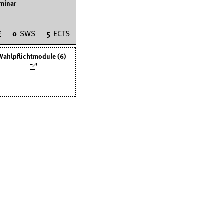
minar
F
0
SWS
5
ECTS
Wahlpflichtmodule (6)