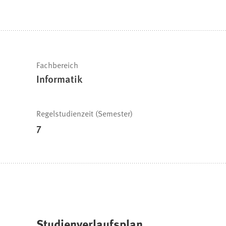
befinden
sich
hier:
Schnelle
Fachbereich
Informatik
Fakten
Regelstudienzeit (Semester)
7
Studienverlaufsplan