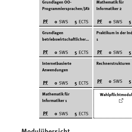
Grundlagen OO-
Mathematik für
Programmiersprachen/JAVA
Informatiker 2
PF
PF
0
SWS
5
ECTS
0
SWS
5
Grundlagen
Praktikum in der In
betriebswirtschaftlicher
1
Entscheidungstatbestände
PF
PF
0
SWS
5
ECTS
0
SWS
5
Internetbasierte
Rechnerstrukturen
Anwendungen
PF
0
SWS
5
PF
0
SWS
5
ECTS
Mathematik für
Wahlpflichtmodul
Informatiker 1
PF
0
SWS
5
ECTS
Modulübersicht