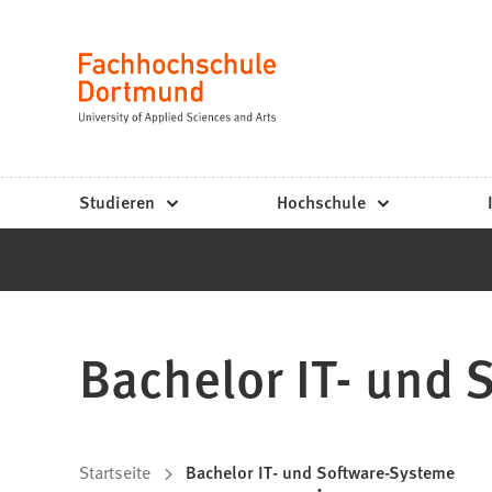
Fachhochschule
Inhalt anspringen
Dortmund
Sprache
-
Studium,
Studiengänge,
Studieren
Hochschule
Bewerbung
Bachelor IT- und
Sie
Startseite
Bachelor IT- und Software-Systeme