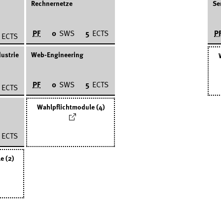
Rechnernetze
Se
PF
P
0
SWS
5
ECTS
ECTS
dustrie
Web-Engineering
PF
0
SWS
5
ECTS
ECTS
Wahlpflichtmodule (4)
ECTS
e (2)