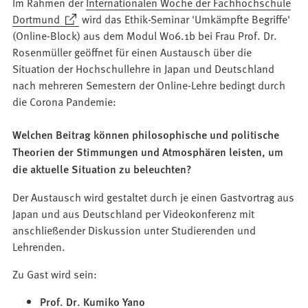
Im Rahmen der
Internationalen Woche der Fachhochschule
(Öffnet
Dortmund
wird das Ethik-Seminar 'Umkämpfte Begriffe'
in
(Online-Block) aus dem Modul W06.1b bei Frau Prof. Dr.
einem
Rosenmüller geöffnet für einen Austausch über die
neuen
Situation der Hochschullehre in Japan und Deutschland
Tab)
nach mehreren Semestern der Online-Lehre bedingt durch
die Corona Pandemie:
Welchen Beitrag können philosophische und politische
Theorien der Stimmungen und Atmosphären leisten, um
die aktuelle Situation zu beleuchten?
Der Austausch wird gestaltet durch je einen Gastvortrag aus
Japan und aus Deutschland per Videokonferenz mit
anschließender Diskussion unter Studierenden und
Lehrenden.
Zu Gast wird sein:
Prof. Dr. Kumiko Yano