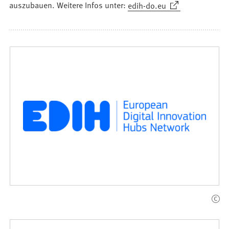
(Öffnet
auszubauen. Weitere Infos unter:
edih-do.eu
in
einem
neuen
Tab)