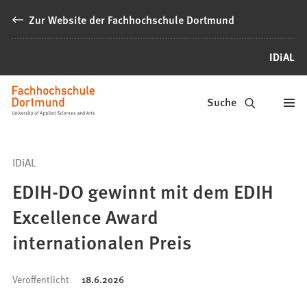
Inhalt anspringen
Zur Website der Fachhochschule Dortmund
IDiAL
IDiAL
Suche
–
Institut
IDiAL
für
EDIH-DO gewinnt mit dem EDIH
die
Excellence Award
Digitalisierung
internationalen Preis
von
Arbeits-
Veröffentlicht
18.6.2026
und