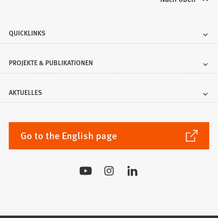
QUICKLINKS
PROJEKTE & PUBLIKATIONEN
AKTUELLES
(Öffnet
Go to the English page
in
einem
Besuchen
neuen
Sie
Tab)
uns
auf: