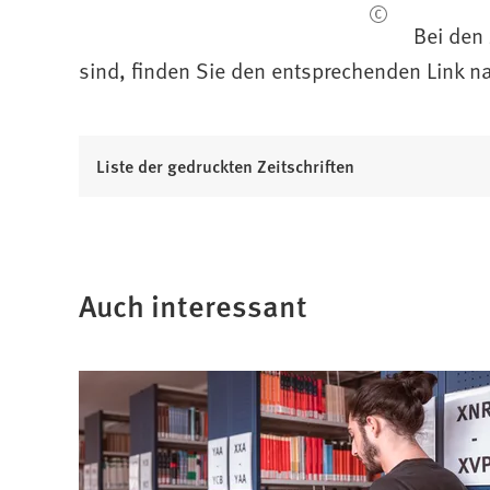
)
Bei den 
sind, finden Sie den entsprechenden Link nac
(
Liste der gedruckten Zeitschriften
Ö
f
f
n
Auch interessant
e
t
i
n
e
i
n
e