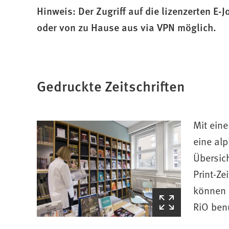
f
Hinweis: Der Zugriff auf die lizenzerten E-
n
oder von zu Hause aus via VPN möglich.
e
t
i
n
e
Gedruckte Zeitschriften
i
n
e
Mit eine
m
n
eine alp
e
Übersich
u
Print-Ze
e
n
können 
(Startet
T
RiO ben
den
a
Bilderzoom)
b