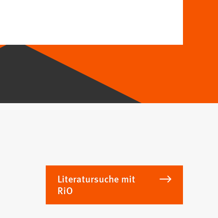
Literatursuche mit
RiO