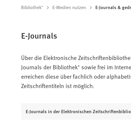
Sie
Bibliothek⁺
E-Medien nutzen
E-Journals & gedr
befinden
sich
E-Journals
hier:
Über die Elektronische Zeitschriftenbibliothe
Journals der Bibliothek⁺ sowie frei im Intern
erreichen diese über fachlich oder alphabetis
Zeitschriftentiteln ist möglich.
(
E-Journals in der Elektronischen Zeitschriftenbibli
Ö
f