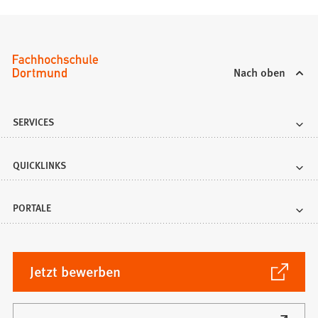
gewünschten
Seite
zu
springen.
Nach oben
SERVICES
QUICKLINKS
PORTALE
(Öffnet
Jetzt bewerben
in
einem