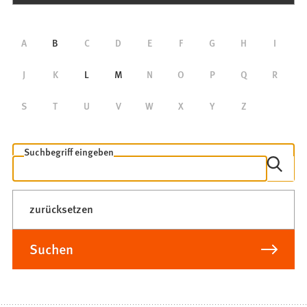
Alphabetische
A
B
C
D
E
F
G
H
I
Suche
J
K
L
M
N
O
P
Q
R
S
T
U
V
W
X
Y
Z
Freitextsuche
Suchbegriff eingeben
zurücksetzen
Suchen