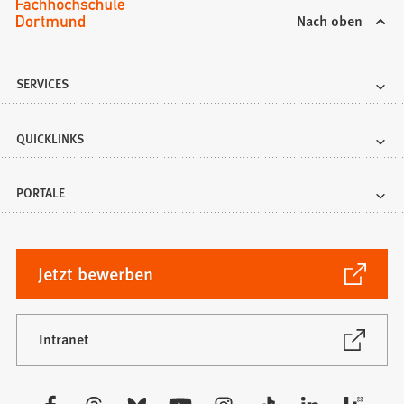
Nach oben
SERVICES
QUICKLINKS
PORTALE
(Öffnet
Jetzt bewerben
in
einem
neuen
(Öffnet
Intranet
in
Tab)
einem
neuen
Besuchen