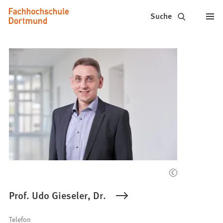
Fachhochschule
Inhalt anspringen
Suche
Dortmund
-
Studium,
Studiengänge,
Bewerbung
Prof. Udo Gieseler, Dr.
Telefon