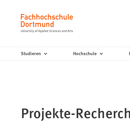
Fachhochschule
Inhalt anspringen
Dortmund
Sprache
-
Studium,
Studiengänge,
Studieren
Hochschule
Bewerbung
Projekte-Recherc