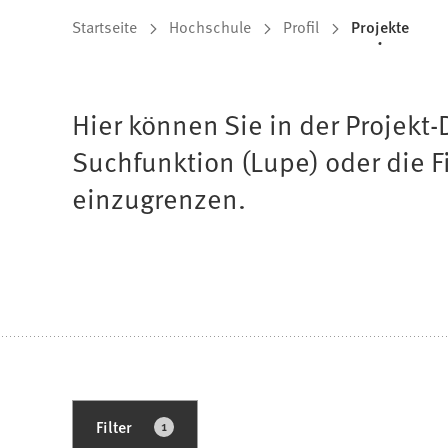
Sie
Startseite
Hochschule
Profil
Projekte
befinden
sich
Hier können Sie in der Projekt
hier:
Suchfunktion (Lupe) oder die Fi
einzugrenzen.
1
Filter