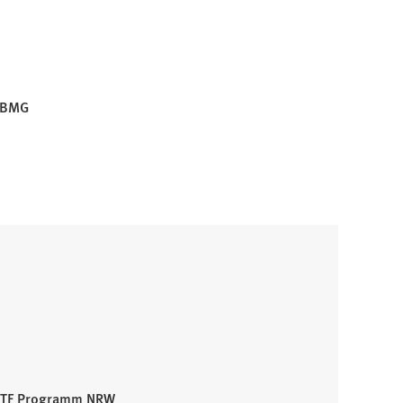
- BMG
/JTF Programm NRW